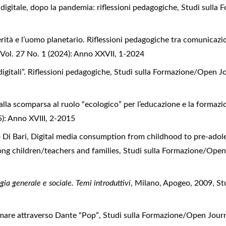
e digitale, dopo la pandemia: riflessioni pedagogiche
,
Studi sulla 
terità e l’uomo planetario. Riflessioni pedagogiche tra comunica
Vol. 27 No. 1 (2024): Anno XXVII, 1-2024
 “digitali”. Riflessioni pedagogiche
,
Studi sulla Formazione/Open Jou
lla scomparsa al ruolo “ecologico” per l’educazione e la formaz
5): Anno XVIII, 2-2015
 Di Bari,
Digital media consumption from childhood to pre-adole
mong children/teachers and families
,
Studi sulla Formazione/Open 
ia generale e sociale. Temi introduttivi
, Milano, Apogeo, 2009
,
St
ormare attraverso Dante “Pop”
,
Studi sulla Formazione/Open Journa