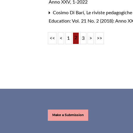
Anno XXV, 1-2022
Cosimo Di Bari,
Le riviste pedagogiche 
Education: Vol. 21 No. 2 (2018): Anno X
2
<<
<
1
3
>
>>
Make a Submission