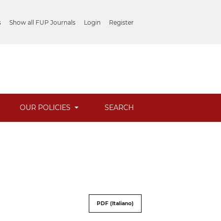
s
Show all FUP Journals
Login
Register
OUR POLICIES
SEARCH
PDF (Italiano)