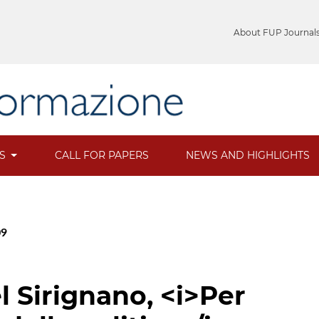
About FUP Journal
ES
CALL FOR PAPERS
NEWS AND HIGHLIGHTS
09
l Sirignano, <i>Per