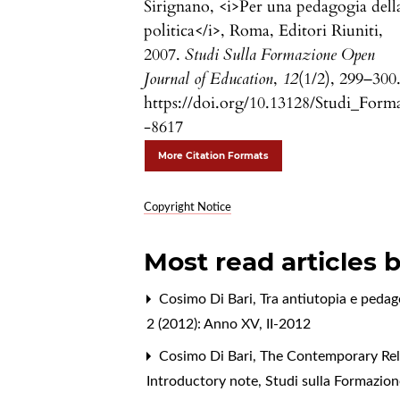
Sirignano, <i>Per una pedagogia dell
politica</i>, Roma, Editori Riuniti,
2007.
Studi Sulla Formazione Open
Journal of Education
,
12
(1/2), 299–300
https://doi.org/10.13128/Studi_Form
-8617
More Citation Formats
Copyright Notice
Most read articles 
Cosimo Di Bari,
Tra antiutopia e pedago
2 (2012): Anno XV, II-2012
Cosimo Di Bari,
The Contemporary Rele
Introductory note
,
Studi sulla Formazio