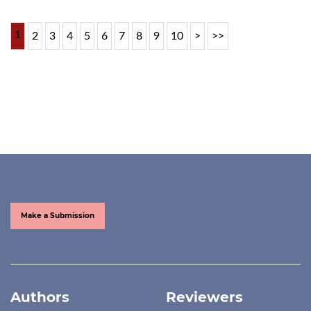
1
2
3
4
5
6
7
8
9
10
>
>>
Make a Submission
Authors
Reviewers