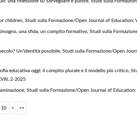
t: una riflessione su Sorvegliare e punire
,
Studi sulla Formazio
or children
,
Studi sulla Formazione/Open Journal of Education: 
bisogno, una sfida, un compito formativo
,
Studi sulla Formazion
 secolo? Un’identità possibile
,
Studi sulla Formazione/Open Journa
sofia educativa oggi: il compito plurale e il modello più critico
,
St
VIII, 2-2025
ntaminazione
,
Studi sulla Formazione/Open Journal of Education: 
10
>
>>