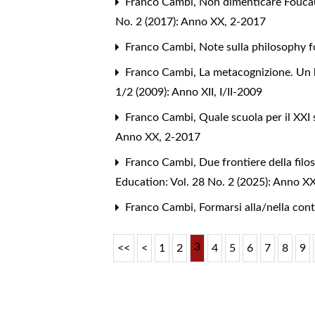
Franco Cambi,
Non dimenticare Foucaul
No. 2 (2017): Anno XX, 2-2017
Franco Cambi,
Note sulla philosophy f
Franco Cambi,
La metacognizione. Un 
1/2 (2009): Anno XII, I/II-2009
Franco Cambi,
Quale scuola per il XXI
Anno XX, 2-2017
Franco Cambi,
Due frontiere della filo
Education: Vol. 28 No. 2 (2025): Anno XX
Franco Cambi,
Formarsi alla/nella co
3
<<
<
1
2
4
5
6
7
8
9