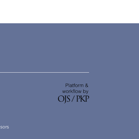
nsors