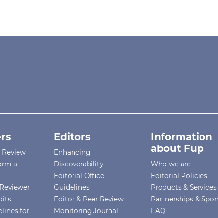
rs
Editors
Information
about Fup
r Review
Enhancing
orm a
Discoverability
Who we are
Editorial Office
Editorial Policies
Reviewer
Guidelines
Products & Services
dits
Editor & Peer Review
Partnerships & Spo
lines for
Monitoring Journal
FAQ