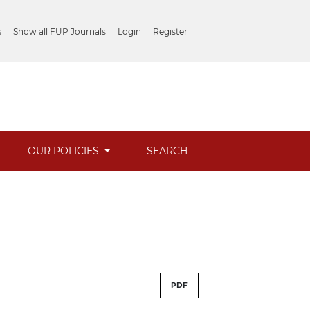
s
Show all FUP Journals
Login
Register
OUR POLICIES
SEARCH
PDF