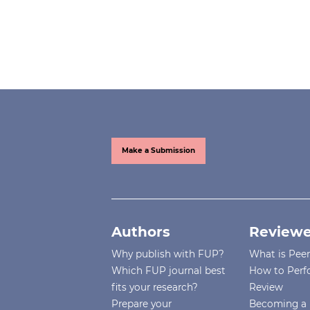
Make a Submission
Authors
Reviewe
Why publish with FUP?
What is Pee
Which FUP journal best
How to Perf
fits your research?
Review
Prepare your
Becoming a 