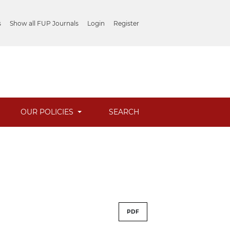
s
Show all FUP Journals
Login
Register
OUR POLICIES
SEARCH
PDF