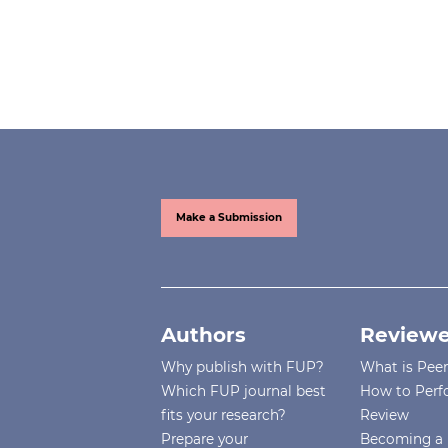
Make a Submission
Authors
Reviewe
Why publish with FUP?
What is Pee
Which FUP journal best
How to Perf
fits your research?
Review
Prepare your
Becoming a 