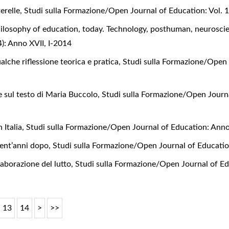
terelle
,
Studi sulla Formazione/Open Journal of Education: Vol. 1
ilosophy of education, today. Technology, posthuman, neurosc
4): Anno XVII, I-2014
ualche riflessione teorica e pratica
,
Studi sulla Formazione/Open 
ne sul testo di Maria Buccolo
,
Studi sulla Formazione/Open Journa
n Italia
,
Studi sulla Formazione/Open Journal of Education: Anno 
vent’anni dopo
,
Studi sulla Formazione/Open Journal of Educati
elaborazione del lutto
,
Studi sulla Formazione/Open Journal of Edu
13
14
>
>>