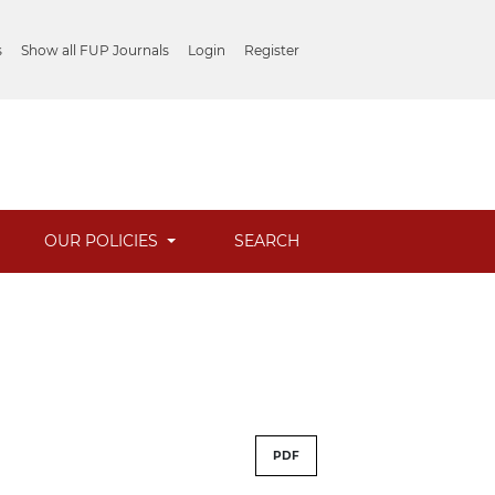
s
Show all FUP Journals
Login
Register
OUR POLICIES
SEARCH
PDF