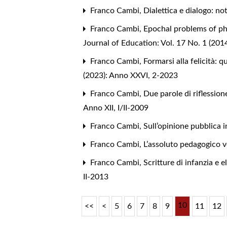
Franco Cambi,
Dialettica e dialogo: no
Franco Cambi,
Epochal problems of ph
Journal of Education: Vol. 17 No. 1 (201
Franco Cambi,
Formarsi alla felicità: q
(2023): Anno XXVI, 2-2023
Franco Cambi,
Due parole di riflessio
Anno XII, I/II-2009
Franco Cambi,
Sull’opinione pubblica i
Franco Cambi,
L’assoluto pedagogico 
Franco Cambi,
Scritture di infanzia e 
II-2013
10
<<
<
5
6
7
8
9
11
12