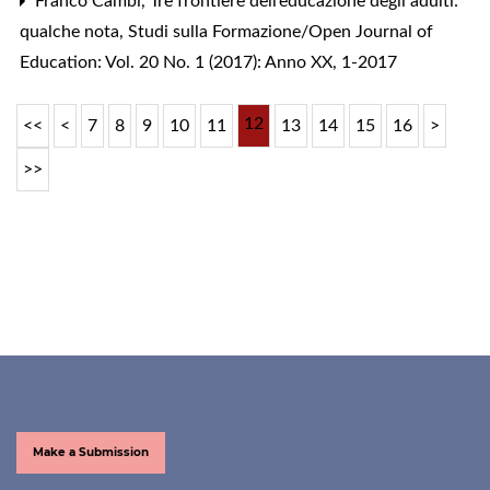
Franco Cambi,
Tre frontiere dell’educazione degli adulti:
qualche nota
,
Studi sulla Formazione/Open Journal of
Education: Vol. 20 No. 1 (2017): Anno XX, 1-2017
12
<<
<
7
8
9
10
11
13
14
15
16
>
>>
Make a Submission