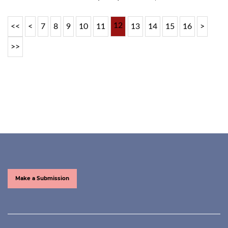
12
<<
<
7
8
9
10
11
13
14
15
16
>
>>
Make a Submission