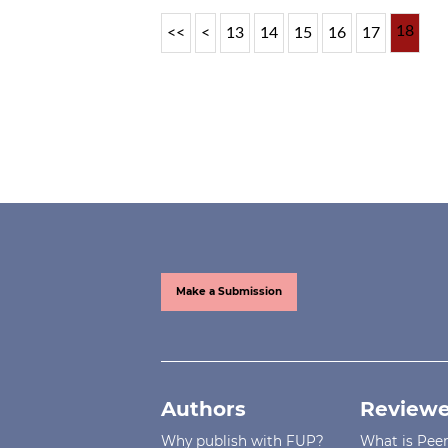
18
<<
<
13
14
15
16
17
Make a Submission
Authors
Reviewe
Why publish with FUP?
What is Pee