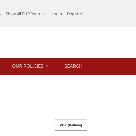
s
Show all FUP Journals
Login
Register
OUR POLICIES
SEARCH
PDF (Italiano)