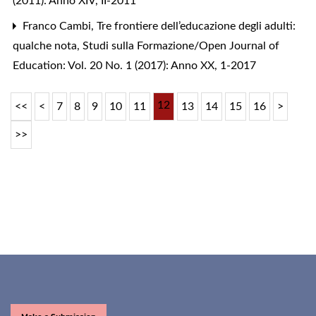
(2011): Anno XIV, II-2011
Franco Cambi,
Tre frontiere dell’educazione degli adulti:
qualche nota
,
Studi sulla Formazione/Open Journal of
Education: Vol. 20 No. 1 (2017): Anno XX, 1-2017
12
<<
<
7
8
9
10
11
13
14
15
16
>
>>