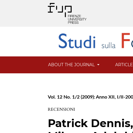
ABOUT THE JOURNAL
ARTICL
Vol. 12 No. 1/2 (2009): Anno XII, I/II-20
RECENSIONI
Patrick Dennis