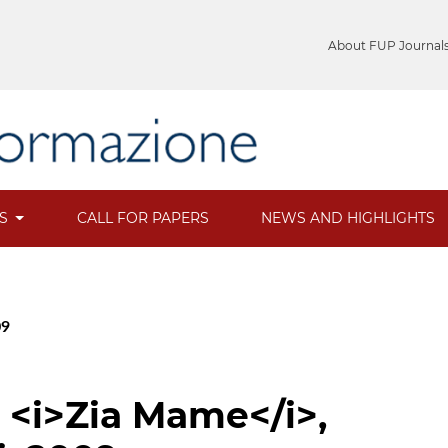
About FUP Journal
ES
CALL FOR PAPERS
NEWS AND HIGHLIGHTS
09
, <i>Zia Mame</i>,