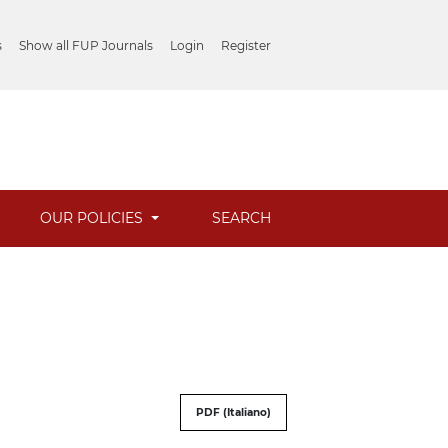
s
Show all FUP Journals
Login
Register
OUR POLICIES
SEARCH
PDF (Italiano)