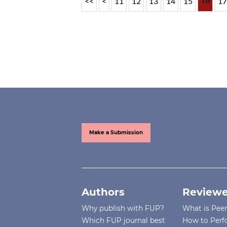
16
<<
<
11
12
13
14
15
1
Make a Submission
Authors
Reviewe
Why publish with FUP?
What is Pee
Which FUP journal best
How to Perf