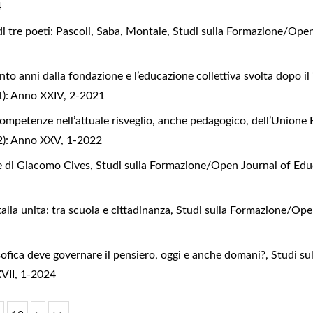
4
di tre poeti: Pascoli, Saba, Montale
,
Studi sulla Formazione/Open
ento anni dalla fondazione e l’educazione collettiva svolta dopo il
21): Anno XXIV, 2-2021
ompetenze nell’attuale risveglio, anche pedagogico, dell’Union
22): Anno XXV, 1-2022
 e di Giacomo Cives
,
Studi sulla Formazione/Open Journal of Educ
talia unita: tra scuola e cittadinanza
,
Studi sulla Formazione/Open
osofica deve governare il pensiero, oggi e anche domani?
,
Studi su
XVII, 1-2024