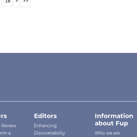
7
18
>
>>
rs
Editors
Information
about Fup
r Review
Enhancing
orm a
Discoverability
Who we are