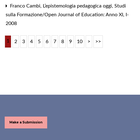
Franco Cambi,
L’epistemologia pedagogica oggi
,
Studi
sulla Formazione/Open Journal of Education: Anno XI, I-
2008
1
2
3
4
5
6
7
8
9
10
>
>>
Make a Submission