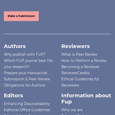
Make a Submission
Authors
Reviewers
Why publish with FUP?
What is Peer Review
Which FUP journal best fits
How to Perform a Review
your research?
Becoming a Reviewer
Prepare your manuscript
ReviewerCredits
Submission & Peer Review
Ethical Guidelines for
Obligations for Authors
Reviewers
Editors
Information about
Fup
Enhancing Discoverability
Editorial Office Guidelines
Who we are