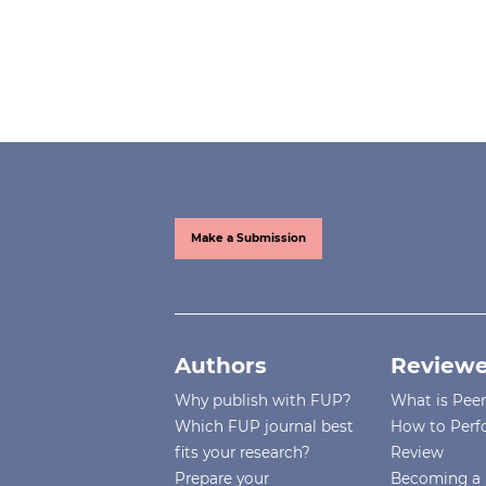
Make a Submission
Authors
Reviewe
Why publish with FUP?
What is Pee
Which FUP journal best
How to Perf
fits your research?
Review
Prepare your
Becoming a 