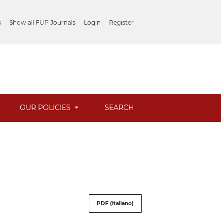
s
Show all FUP Journals
Login
Register
OUR POLICIES
SEARCH
PDF (Italiano)