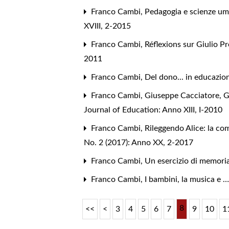
Franco Cambi,
Pedagogia e scienze um
XVIII, 2-2015
Franco Cambi,
Réflexions sur Giulio P
2011
Franco Cambi,
Del dono... in educazi
Franco Cambi,
Giuseppe Cacciatore, 
Journal of Education: Anno XIII, I-2010
Franco Cambi,
Rileggendo Alice: la com
No. 2 (2017): Anno XX, 2-2017
Franco Cambi,
Un esercizio di memori
Franco Cambi,
I bambini, la musica e …
8
<<
<
3
4
5
6
7
9
10
1