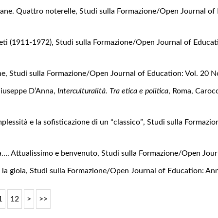
ane. Quattro noterelle
,
Studi sulla Formazione/Open Journal of 
reti (1911-1972)
,
Studi sulla Formazione/Open Journal of Educatio
one
,
Studi sulla Formazione/Open Journal of Education: Vol. 20 N
Giuseppe D’Anna,
Interculturalità. Tra etica e politica
, Roma, Caroc
plessità e la sofisticazione di un “classico”
,
Studi sulla Formazio
a…. Attualissimo e benvenuto
,
Studi sulla Formazione/Open Journ
 la gioia
,
Studi sulla Formazione/Open Journal of Education: Ann
1
12
>
>>