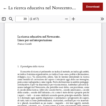
Return to Article Details
←
La ricerca educativa nel Novecento. Linee per un’interpretazione
Download