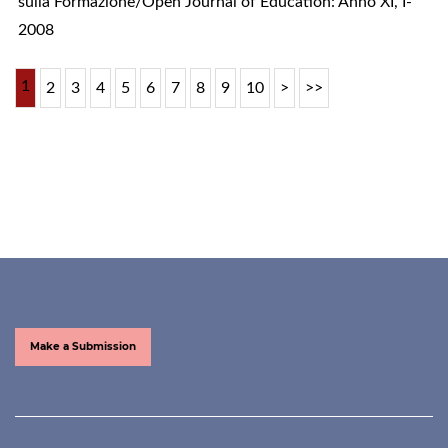
sulla Formazione/Open Journal of Education: Anno XI, I-
2008
1
2
3
4
5
6
7
8
9
10
>
>>
Make a Submission