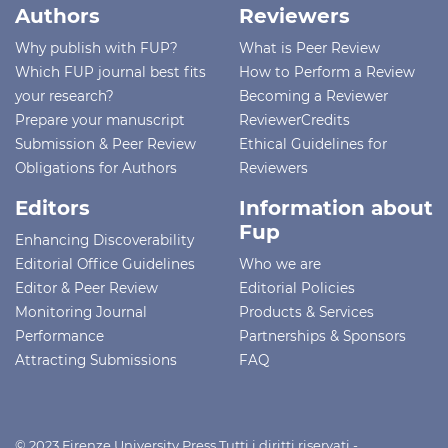
Authors
Reviewers
Why publish with FUP?
What is Peer Review
Which FUP journal best fits
How to Perform a Review
your research?
Becoming a Reviewer
Prepare your manuscript
ReviewerCredits
Submission & Peer Review
Ethical Guidelines for
Obligations for Authors
Reviewers
Editors
Information about
Fup
Enhancing Discoverability
Editorial Office Guidelines
Who we are
Editor & Peer Review
Editorial Policies
Monitoring Journal
Products & Services
Performance
Partnerships & Sponsors
Attracting Submissions
FAQ
© 2023 Firenze University Press Tutti i diritti riservati -