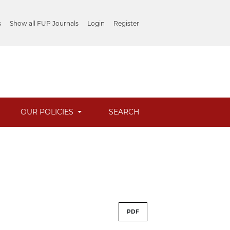
s
Show all FUP Journals
Login
Register
OUR POLICIES
SEARCH
PDF