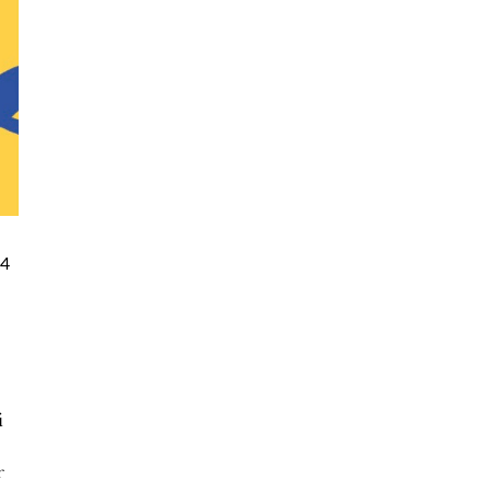
94
i
f