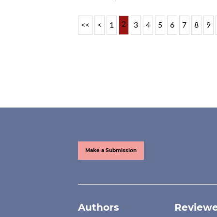
2
<<
<
1
3
4
5
6
7
8
9
Make a Submission
Authors
Reviewe