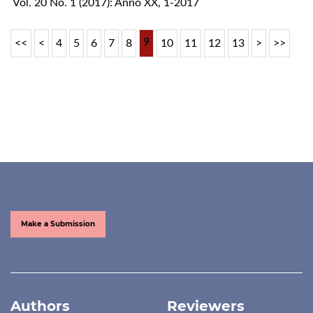
Vol. 20 No. 1 (2017): Anno XX, 1-2017
9
<<
<
4
5
6
7
8
10
11
12
13
>
>>
Make a Submission
Authors
Reviewers