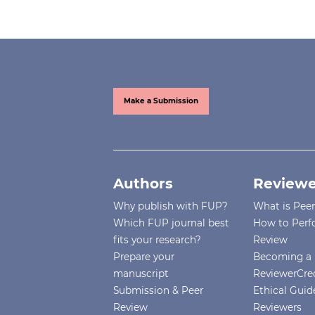
Make a Submission
Authors
Reviewe
Why publish with FUP?
What is Pee
Which FUP journal best
How to Perf
fits your research?
Review
Prepare your
Becoming a 
manuscript
ReviewerCre
Submission & Peer
Ethical Guide
Review
Reviewers