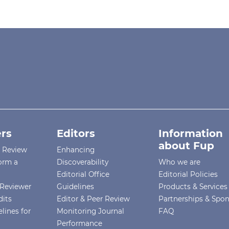
rs
Editors
Information
about Fup
r Review
Enhancing
orm a
Discoverability
Who we are
Editorial Office
Editorial Policies
Reviewer
Guidelines
Products & Services
dits
Editor & Peer Review
Partnerships & Spo
lines for
Monitoring Journal
FAQ
Performance