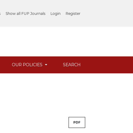
s
Show all FUP Journals
Login
Register
OUR POLICIES
SEARCH
PDF