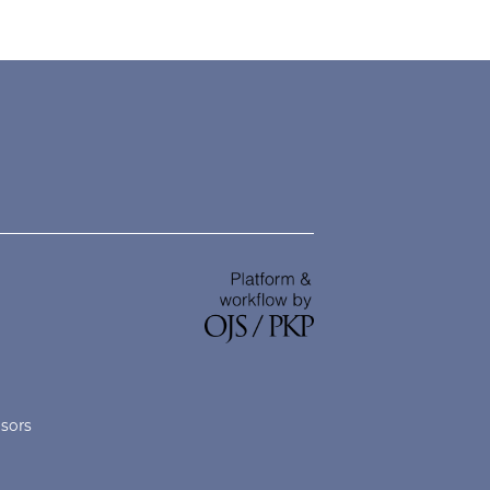
nsors