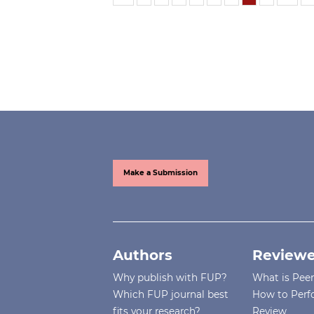
Make a Submission
Authors
Reviewe
Why publish with FUP?
What is Pee
Which FUP journal best
How to Perf
fits your research?
Review