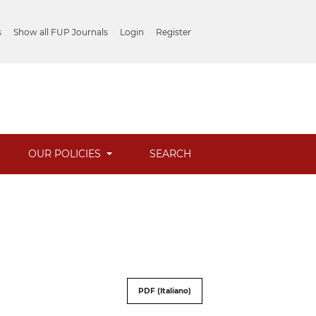
s
Show all FUP Journals
Login
Register
OUR POLICIES
SEARCH
PDF (Italiano)