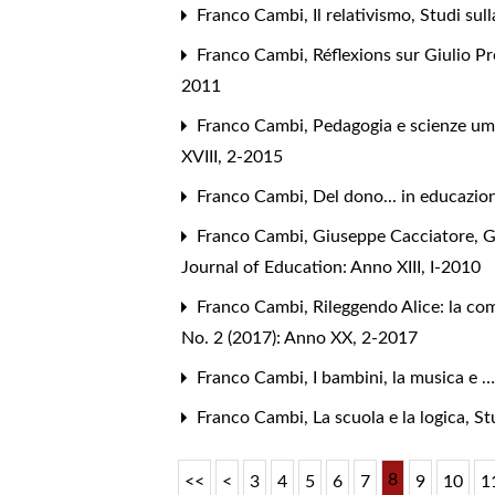
Franco Cambi,
Il relativismo
,
Studi sul
Franco Cambi,
Réflexions sur Giulio P
2011
Franco Cambi,
Pedagogia e scienze um
XVIII, 2-2015
Franco Cambi,
Del dono... in educazi
Franco Cambi,
Giuseppe Cacciatore, 
Journal of Education: Anno XIII, I-2010
Franco Cambi,
Rileggendo Alice: la com
No. 2 (2017): Anno XX, 2-2017
Franco Cambi,
I bambini, la musica e …
Franco Cambi,
La scuola e la logica
,
St
8
<<
<
3
4
5
6
7
9
10
1