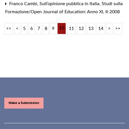
Franco Cambi,
Sull’opinione pubblica in Italia
,
Studi sulla
Formazione/Open Journal of Education: Anno XI, II-2008
10
<<
<
5
6
7
8
9
11
12
13
14
>
>>
Make a Submission