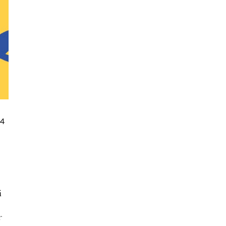
94
i
f