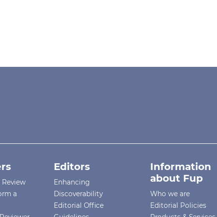
rs
Editors
Information
about Fup
r Review
Enhancing
orm a
Discoverability
Who we are
Editorial Office
Editorial Policies