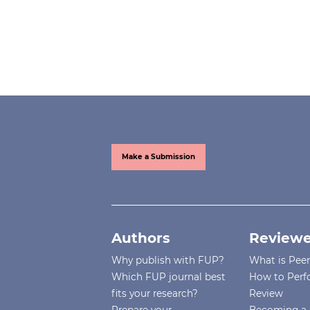
Make a Submission
Authors
Reviewe
Why publish with FUP?
What is Pee
Which FUP journal best
How to Perf
fits your research?
Review