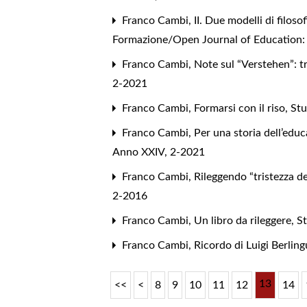
Franco Cambi,
II. Due modelli di filos
Formazione/Open Journal of Education: V
Franco Cambi,
Note sul “Verstehen”: 
2-2021
Franco Cambi,
Formarsi con il riso
,
Stu
Franco Cambi,
Per una storia dell’educ
Anno XXIV, 2-2021
Franco Cambi,
Rileggendo “tristezza de
2-2016
Franco Cambi,
Un libro da rileggere
,
St
Franco Cambi,
Ricordo di Luigi Berlin
13
<<
<
8
9
10
11
12
14