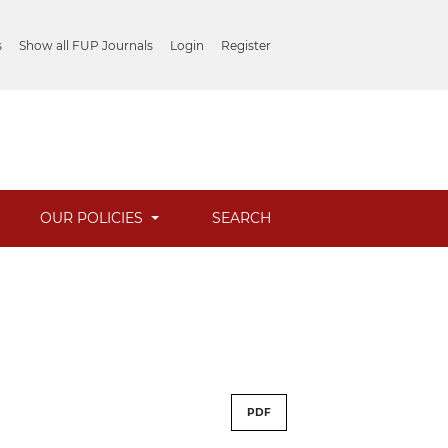
s
Show all FUP Journals
Login
Register
OUR POLICIES
SEARCH
PDF