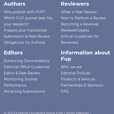
Authors
Reviewers
Why publish with FUP?
What is Peer Review
Which FUP journal best fits
How to Perform a Review
your research?
Becoming a Reviewer
Prepare your manuscript
ReviewerCredits
Submission & Peer Review
Ethical Guidelines for
Obligations for Authors
Reviewers
Editors
Information about
Fup
Enhancing Discoverability
Editorial Office Guidelines
Who we are
Editor & Peer Review
Editorial Policies
Monitoring Journal
Products & Services
Performance
Partnerships & Sponsors
Attracting Submissions
FAQ
© 2023 Firenze University Press Tutti i diritti riservati -