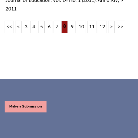
Journal of Education: Vol. 14 No. 1 (2011): Anno XIV, I-
2011
8
<<
<
3
4
5
6
7
9
10
11
12
>
>>
Make a Submission