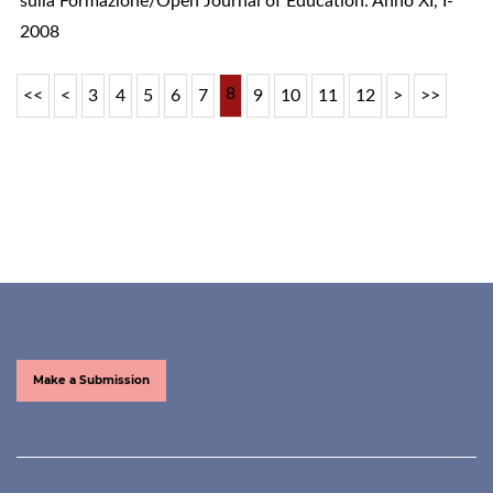
sulla Formazione/Open Journal of Education: Anno XI, I-
2008
8
<<
<
3
4
5
6
7
9
10
11
12
>
>>
Make a Submission