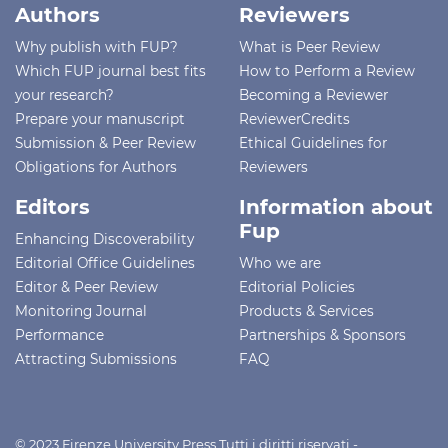
Authors
Reviewers
Why publish with FUP?
What is Peer Review
Which FUP journal best fits
How to Perform a Review
your research?
Becoming a Reviewer
Prepare your manuscript
ReviewerCredits
Submission & Peer Review
Ethical Guidelines for
Obligations for Authors
Reviewers
Editors
Information about
Fup
Enhancing Discoverability
Editorial Office Guidelines
Who we are
Editor & Peer Review
Editorial Policies
Monitoring Journal
Products & Services
Performance
Partnerships & Sponsors
Attracting Submissions
FAQ
© 2023 Firenze University Press Tutti i diritti riservati -