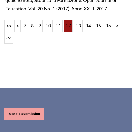
qualche nota
,
Studi sulla Formazione/Open Journal of
Education: Vol. 20 No. 1 (2017): Anno XX, 1-2017
12
<<
<
7
8
9
10
11
13
14
15
16
>
>>
Make a Submission