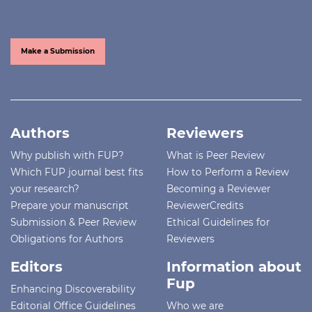
Make a Submission
Authors
Reviewers
Why publish with FUP?
What is Peer Review
Which FUP journal best fits
How to Perform a Review
your research?
Becoming a Reviewer
Prepare your manuscript
ReviewerCredits
Submission & Peer Review
Ethical Guidelines for
Obligations for Authors
Reviewers
Editors
Information about
Fup
Enhancing Discoverability
Editorial Office Guidelines
Who we are