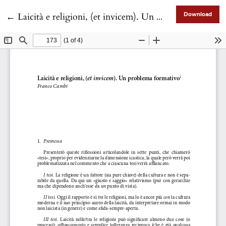
Return to Article Details
←
Laicità e religioni, (et invicem). Un problema formativo
Download