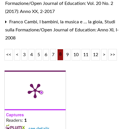
Formazione/Open Journal of Education: Vol. 20 No. 2
(2017): Anno XX, 2-2017
Franco Cambi,
I bambini, la musica e … la gioia
,
Studi
sulla Formazione/Open Journal of Education: Anno XI, I-
2008
8
<<
<
3
4
5
6
7
9
10
11
12
>
>>
Captures
Readers:
1
-
see details