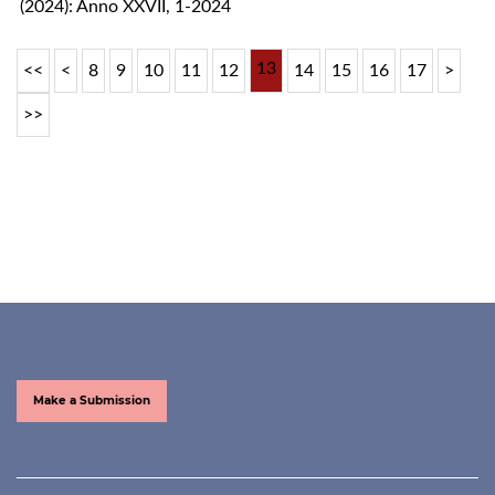
(2024): Anno XXVII, 1-2024
13
<<
<
8
9
10
11
12
14
15
16
17
>
>>
Make a Submission