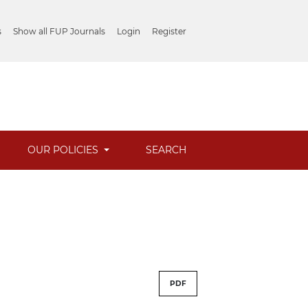
s
Show all FUP Journals
Login
Register
OUR POLICIES
SEARCH
PDF