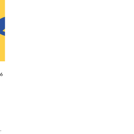
86
.
f