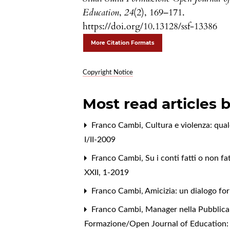
Education
,
24
(2), 169–171.
https://doi.org/10.13128/ssf-13386
More Citation Formats
Copyright Notice
Most read articles 
Franco Cambi,
Cultura e violenza: qu
I/II-2009
Franco Cambi,
Su i conti fatti o non fa
XXII, 1-2019
Franco Cambi,
Amicizia: un dialogo f
Franco Cambi,
Manager nella Pubblica 
Formazione/Open Journal of Education: V