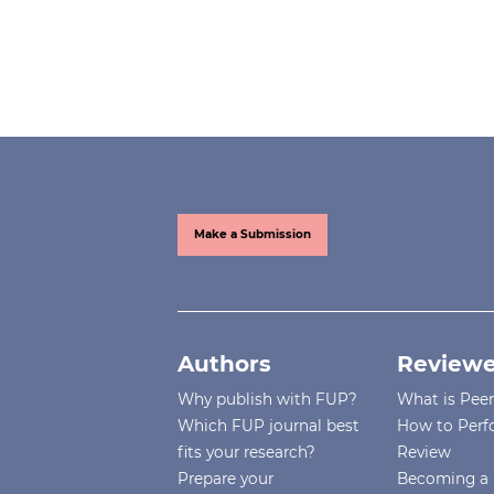
Make a Submission
Authors
Reviewe
Why publish with FUP?
What is Pee
Which FUP journal best
How to Perf
fits your research?
Review
Prepare your
Becoming a 