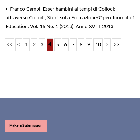
Franco Cambi,
Esser bambini ai tempi di Collodi:
attraverso Collodi
,
Studi sulla Formazione/Open Journal of
Education: Vol. 16 No. 1 (2013): Anno XVI, I-2013
4
<<
<
1
2
3
5
6
7
8
9
10
>
>>
Make a Submission