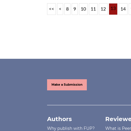
13
<<
<
8
9
10
11
12
14
Make a Submission
Authors
Reviewe
Why publish with FUP?
What is Pee