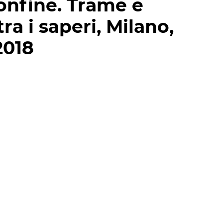
onfine. Trame e
a i saperi, Milano,
2018