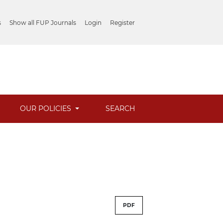
s
Show all FUP Journals
Login
Register
OUR POLICIES
SEARCH
PDF