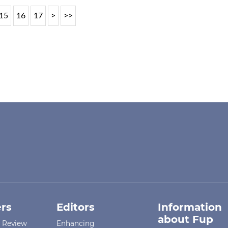
15
16
17
>
>>
rs
Editors
Information
about Fup
r Review
Enhancing