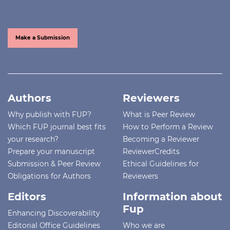
Make a Submission
Authors
Reviewers
Why publish with FUP?
What is Peer Review
Which FUP journal best fits
How to Perform a Review
your research?
Becoming a Reviewer
Prepare your manuscript
ReviewerCredits
Submission & Peer Review
Ethical Guidelines for
Obligations for Authors
Reviewers
Editors
Information about
Fup
Enhancing Discoverability
Editorial Office Guidelines
Who we are