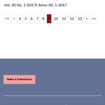
Vol. 20 No. 1 (2017): Anno XX, 1-2017
9
<<
<
4
5
6
7
8
10
11
12
13
>
>>
Make a Submission