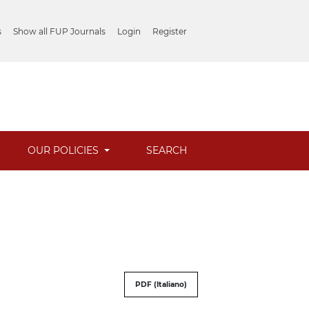
s
Show all FUP Journals
Login
Register
OUR POLICIES
SEARCH
PDF (Italiano)