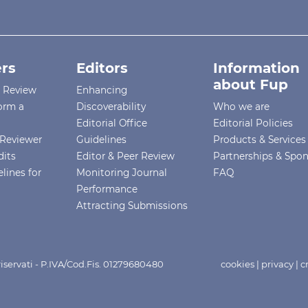
rs
Editors
Information
about Fup
r Review
Enhancing
orm a
Discoverability
Who we are
Editorial Office
Editorial Policies
Reviewer
Guidelines
Products & Services
dits
Editor & Peer Review
Partnerships & Spo
lines for
Monitoring Journal
FAQ
Performance
Attracting Submissions
i riservati - P.IVA/Cod.Fis. 01279680480
cookies
|
privacy
|
c