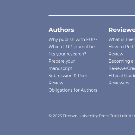
Authors
Reviewe
Why publish with FUP?
What is Pee
Which FUP journal best
How to Perf
fits your research?
Review
Prepare your
Becoming a 
manuscript
ReviewerCre
Submission & Peer
Ethical Guide
Review
Reviewers
Obligations for Authors
© 2023 Firenze University Press Tutti i diritt