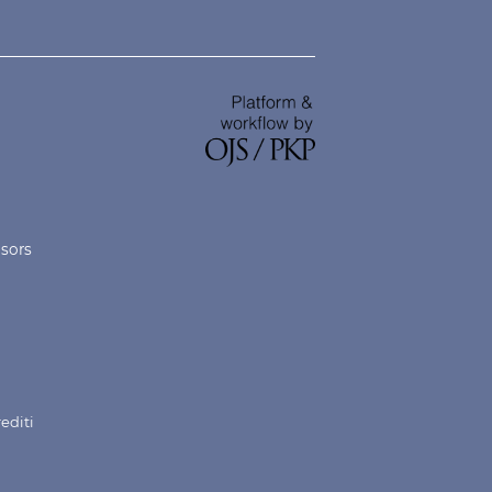
nsors
rediti