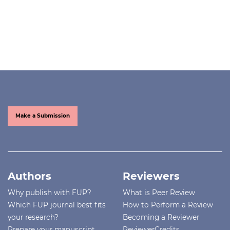
Make a Submission
Authors
Reviewers
Why publish with FUP?
What is Peer Review
Which FUP journal best fits
How to Perform a Review
your research?
Becoming a Reviewer
Prepare your manuscript
ReviewerCredits