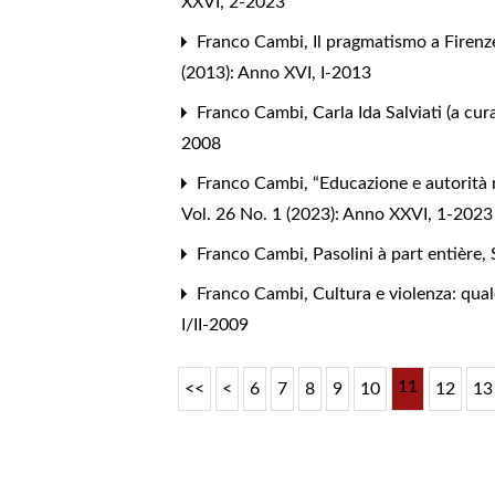
XXVI, 2-2023
Franco Cambi,
Il pragmatismo a Firenz
(2013): Anno XVI, I-2013
Franco Cambi,
Carla Ida Salviati (a cur
2008
Franco Cambi,
“Educazione e autorità ne
Vol. 26 No. 1 (2023): Anno XXVI, 1-2023
Franco Cambi,
Pasolini à part entière
,
Franco Cambi,
Cultura e violenza: qu
I/II-2009
11
<<
<
6
7
8
9
10
12
13