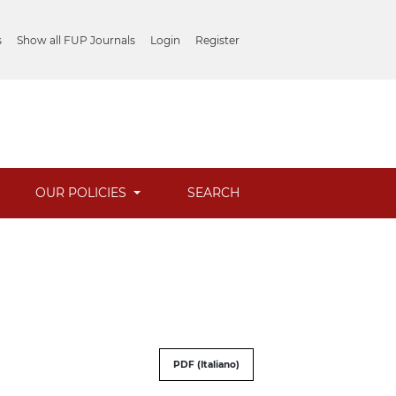
s
Show all FUP Journals
Login
Register
OUR POLICIES
SEARCH
PDF (Italiano)