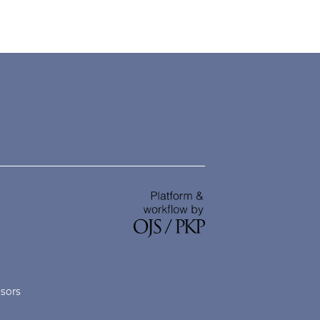
nsors