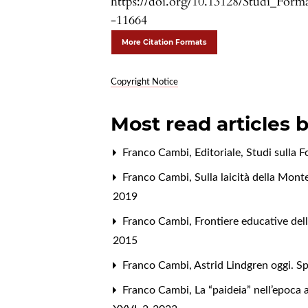
https://doi.org/10.13128/Studi_Form
-11664
More Citation Formats
Copyright Notice
Most read articles 
Franco Cambi,
Editoriale
,
Studi sulla 
Franco Cambi,
Sulla laicità della Mont
2019
Franco Cambi,
Frontiere educative del
2015
Franco Cambi,
Astrid Lindgren oggi. Sp
Franco Cambi,
La “paideia” nell’epoca 