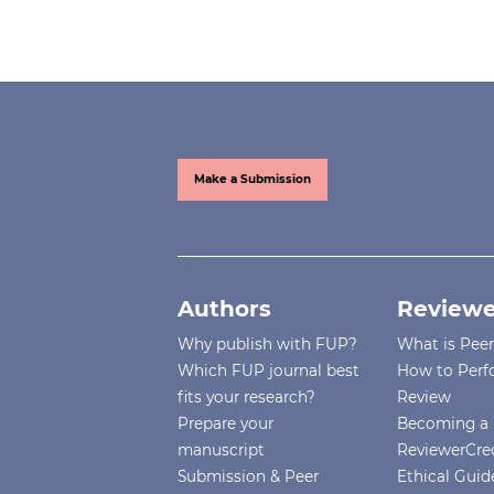
Make a Submission
Authors
Reviewe
Why publish with FUP?
What is Pee
Which FUP journal best
How to Perf
fits your research?
Review
Prepare your
Becoming a 
manuscript
ReviewerCre
Submission & Peer
Ethical Guide