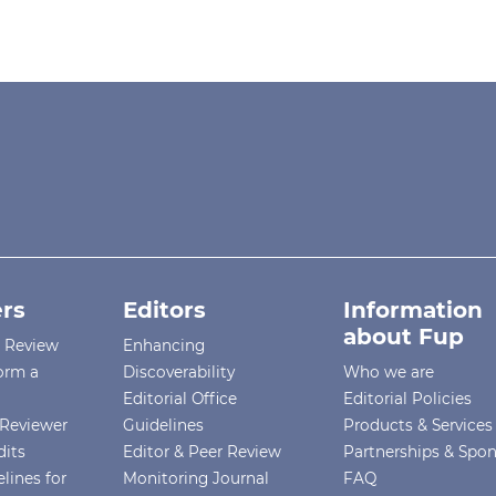
rs
Editors
Information
about Fup
r Review
Enhancing
orm a
Discoverability
Who we are
Editorial Office
Editorial Policies
Reviewer
Guidelines
Products & Services
dits
Editor & Peer Review
Partnerships & Spo
lines for
Monitoring Journal
FAQ