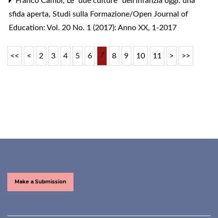
Franco Cambi,
Le “due culture” dell’infanzia oggi: una
sfida aperta
,
Studi sulla Formazione/Open Journal of
Education: Vol. 20 No. 1 (2017): Anno XX, 1-2017
7
<<
<
2
3
4
5
6
8
9
10
11
>
>>
Make a Submission