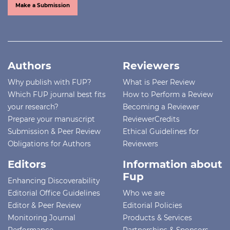
Make a Submission
Authors
Reviewers
Why publish with FUP?
What is Peer Review
Which FUP journal best fits
How to Perform a Review
your research?
Becoming a Reviewer
Prepare your manuscript
ReviewerCredits
Submission & Peer Review
Ethical Guidelines for
Obligations for Authors
Reviewers
Editors
Information about
Fup
Enhancing Discoverability
Editorial Office Guidelines
Who we are
Editor & Peer Review
Editorial Policies
Monitoring Journal
Products & Services
Performance
Partnerships & Sponsors