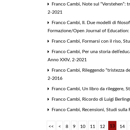
Franco Cambi,
Note sul “Verstehen”: 
2-2021
Franco Cambi,
II. Due modelli di filos
Formazione/Open Journal of Education: V
Franco Cambi,
Formarsi con il riso
,
Stu
Franco Cambi,
Per una storia dell’educ
Anno XXIV, 2-2021
Franco Cambi,
Rileggendo “tristezza de
2-2016
Franco Cambi,
Un libro da rileggere
,
St
Franco Cambi,
Ricordo di Luigi Berlin
Franco Cambi,
Recensioni
,
Studi sulla
13
<<
<
8
9
10
11
12
14