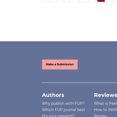
Make a Submission
Authors
Reviewe
Why publish with FUP?
What is Pee
Which FUP journal best
How to Perf
fits your research?
Review