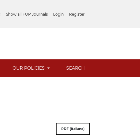
s
Show all FUP Journals
Login
Register
OUR POLICIES
SEARCH
PDF (Italiano)