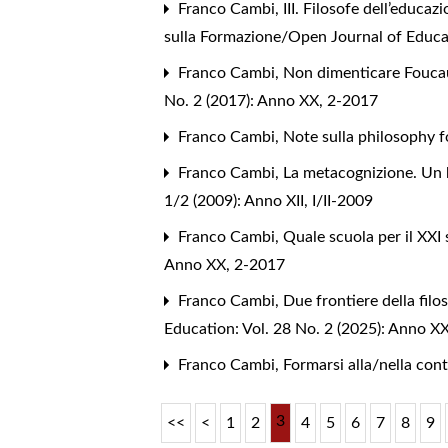
Franco Cambi,
III. Filosofe dell’educa
sulla Formazione/Open Journal of Educat
Franco Cambi,
Non dimenticare Foucaul
No. 2 (2017): Anno XX, 2-2017
Franco Cambi,
Note sulla philosophy f
Franco Cambi,
La metacognizione. Un 
1/2 (2009): Anno XII, I/II-2009
Franco Cambi,
Quale scuola per il XXI
Anno XX, 2-2017
Franco Cambi,
Due frontiere della filo
Education: Vol. 28 No. 2 (2025): Anno XX
Franco Cambi,
Formarsi alla/nella co
3
<<
<
1
2
4
5
6
7
8
9