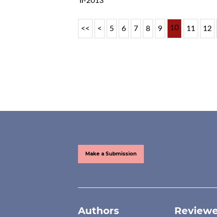
II-2013
10
<<
<
5
6
7
8
9
11
12
Make a Submission
Authors
Reviewe