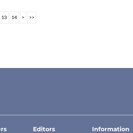
13
14
>
>>
rs
Editors
Information