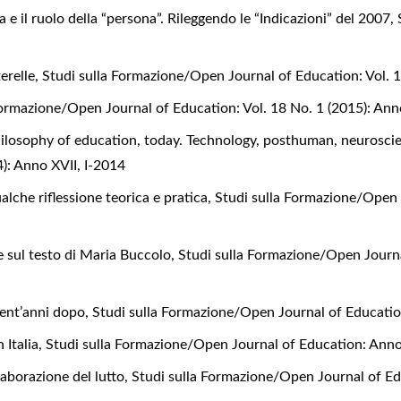
 e il ruolo della “persona”. Rileggendo le “Indicazioni” del 2007
,
terelle
,
Studi sulla Formazione/Open Journal of Education: Vol. 1
Formazione/Open Journal of Education: Vol. 18 No. 1 (2015): Ann
ilosophy of education, today. Technology, posthuman, neurosc
4): Anno XVII, I-2014
ualche riflessione teorica e pratica
,
Studi sulla Formazione/Open 
ne sul testo di Maria Buccolo
,
Studi sulla Formazione/Open Journa
vent’anni dopo
,
Studi sulla Formazione/Open Journal of Educati
n Italia
,
Studi sulla Formazione/Open Journal of Education: Anno 
elaborazione del lutto
,
Studi sulla Formazione/Open Journal of Edu