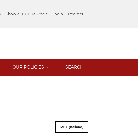
s
Show all FUP Journals
Login
Register
OUR POLICIES
SEARCH
PDF (Italiano)