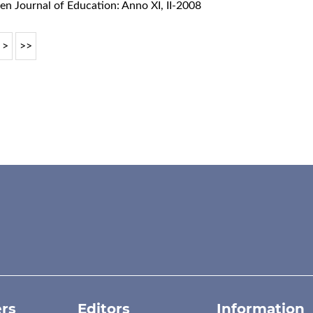
en Journal of Education: Anno XI, II-2008
>
>>
rs
Editors
Information