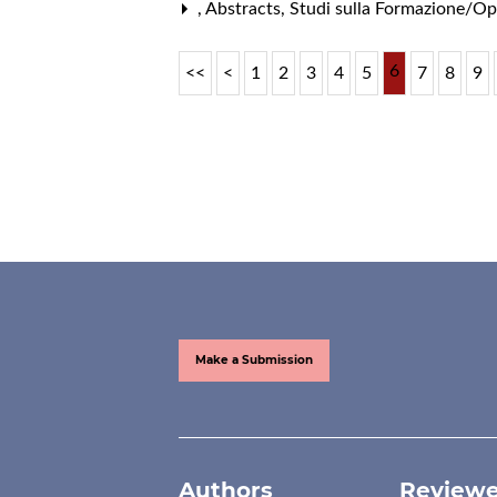
,
Abstracts
,
Studi sulla Formazione/Op
6
<<
<
1
2
3
4
5
7
8
9
Make a Submission
Authors
Reviewe