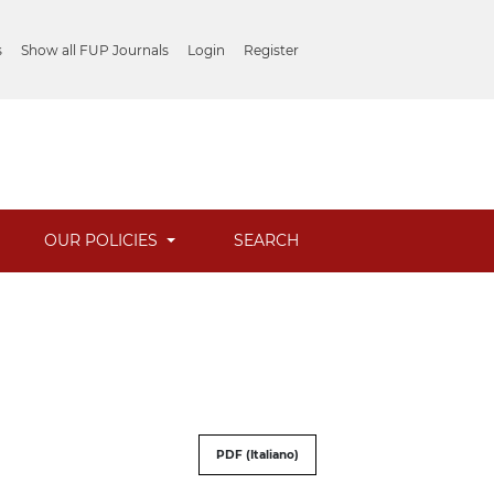
s
Show all FUP Journals
Login
Register
OUR POLICIES
SEARCH
PDF (Italiano)