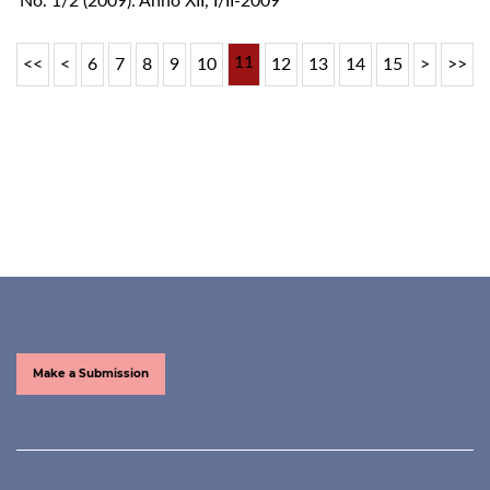
No. 1/2 (2009): Anno XII, I/II-2009
11
<<
<
6
7
8
9
10
12
13
14
15
>
>>
Make a Submission