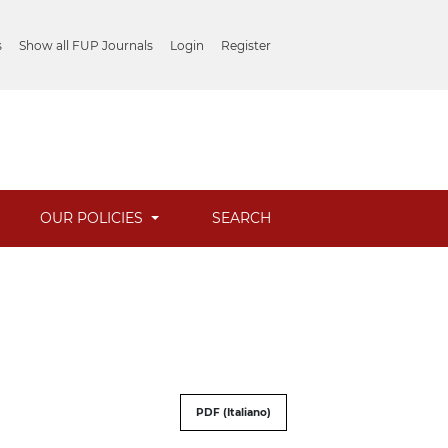
s
Show all FUP Journals
Login
Register
OUR POLICIES
SEARCH
PDF (Italiano)