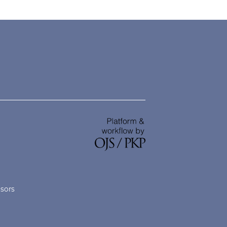
nsors