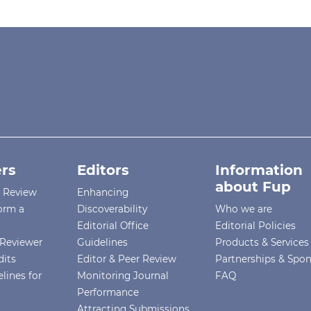
rs
Editors
Information
about Fup
r Review
Enhancing
orm a
Discoverability
Who we are
Editorial Office
Editorial Policies
Reviewer
Guidelines
Products & Services
dits
Editor & Peer Review
Partnerships & Spo
lines for
Monitoring Journal
FAQ
Performance
Attracting Submissions