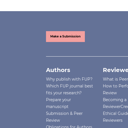
Make a Submission
Authors
Reviewe
Why publish with FUP?
What is Pee
Which FUP journal best
How to Perf
fits your research?
Review
Prepare your
Becoming a 
manuscript
ReviewerCre
Submission & Peer
Ethical Guide
Review
Reviewers
Obligations for Authors