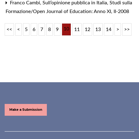
Franco Cambi,
Sull’opinione pubblica in Italia
,
Studi sulla
Formazione/Open Journal of Education: Anno XI, II-2008
10
<<
<
5
6
7
8
9
11
12
13
14
>
>>
Make a Submission