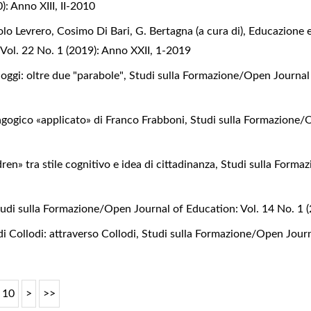
): Anno XIII, II-2010
lo Levrero, Cosimo Di Bari,
G. Bertagna (a cura di), Educazione
ol. 22 No. 1 (2019): Anno XXII, 1-2019
 oggi: oltre due "parabole"
,
Studi sulla Formazione/Open Journal 
agogico «applicato» di Franco Frabboni
,
Studi sulla Formazione/O
ren» tra stile cognitivo e idea di cittadinanza
,
Studi sulla Formaz
udi sulla Formazione/Open Journal of Education: Vol. 14 No. 1 
di Collodi: attraverso Collodi
,
Studi sulla Formazione/Open Journa
10
>
>>