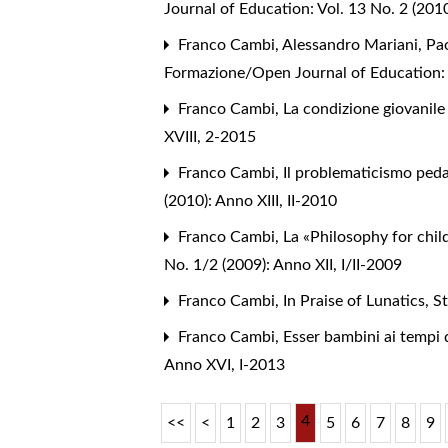
Journal of Education: Vol. 13 No. 2 (2010
Franco Cambi, Alessandro Mariani, Pao
Formazione/Open Journal of Education: V
Franco Cambi,
La condizione giovanile
XVIII, 2-2015
Franco Cambi,
Il problematicismo ped
(2010): Anno XIII, II-2010
Franco Cambi,
La «Philosophy for child
No. 1/2 (2009): Anno XII, I/II-2009
Franco Cambi,
In Praise of Lunatics
,
St
Franco Cambi,
Esser bambini ai tempi 
Anno XVI, I-2013
4
<<
<
1
2
3
5
6
7
8
9