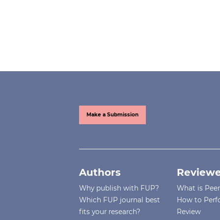
Make a Submission
Authors
Reviewe
Why publish with FUP?
What is Pee
Which FUP journal best
How to Perf
fits your research?
Review