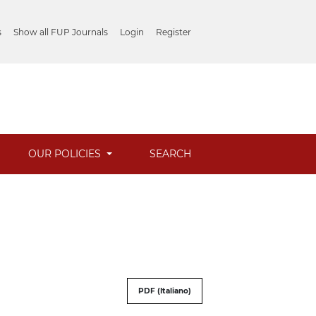
s
Show all FUP Journals
Login
Register
OUR POLICIES
SEARCH
PDF (Italiano)