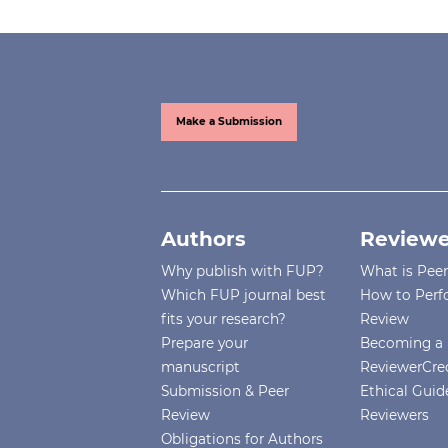
Make a Submission
Authors
Reviewe
Why publish with FUP?
What is Pee
Which FUP journal best
How to Perf
fits your research?
Review
Prepare your
Becoming a 
manuscript
ReviewerCre
Submission & Peer
Ethical Guide
Review
Reviewers
Obligations for Authors