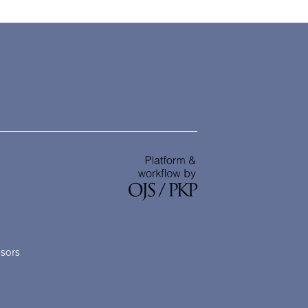
nsors