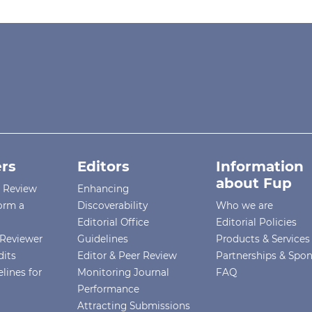
rs
Editors
Information
about Fup
r Review
Enhancing
orm a
Discoverability
Who we are
Editorial Office
Editorial Policies
Reviewer
Guidelines
Products & Services
dits
Editor & Peer Review
Partnerships & Spo
lines for
Monitoring Journal
FAQ
Performance
Attracting Submissions