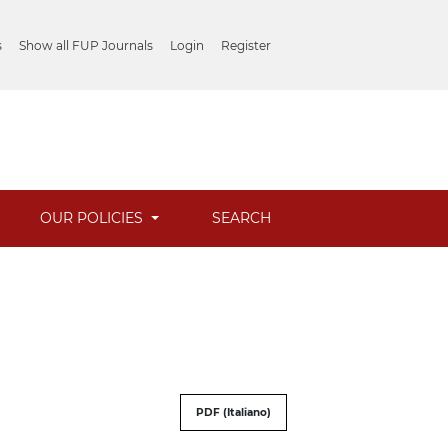
s
Show all FUP Journals
Login
Register
OUR POLICIES
SEARCH
PDF (Italiano)