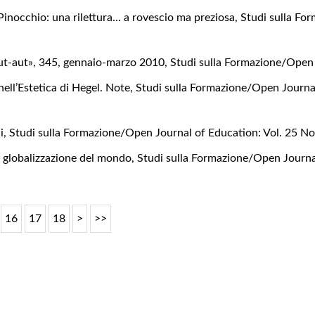
Pinocchio: una rilettura... a rovescio ma preziosa
,
Studi sulla Fo
aut-aut», 345, gennaio-marzo 2010
,
Studi sulla Formazione/Open 
 nell’Estetica di Hegel. Note
,
Studi sulla Formazione/Open Journal
hi
,
Studi sulla Formazione/Open Journal of Education: Vol. 25 N
lla globalizzazione del mondo
,
Studi sulla Formazione/Open Journal
16
17
18
>
>>