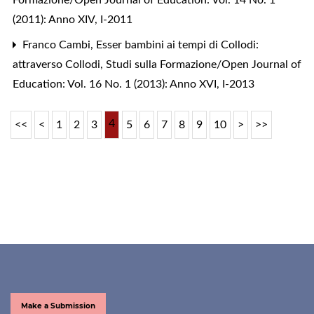
(2011): Anno XIV, I-2011
Franco Cambi,
Esser bambini ai tempi di Collodi:
attraverso Collodi
,
Studi sulla Formazione/Open Journal of
Education: Vol. 16 No. 1 (2013): Anno XVI, I-2013
4
<<
<
1
2
3
5
6
7
8
9
10
>
>>
Make a Submission