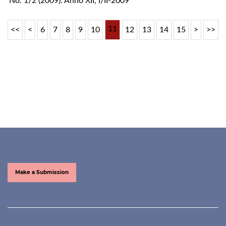
No. 1/2 (2009): Anno XII, I/II-2009
11
<<
<
6
7
8
9
10
12
13
14
15
>
>>
Make a Submission