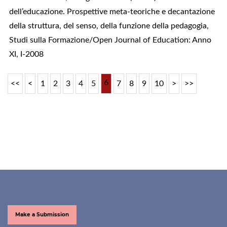
dell’educazione. Prospettive meta-teoriche e decantazione
della struttura, del senso, della funzione della pedagogia
,
Studi sulla Formazione/Open Journal of Education: Anno
XI, I-2008
6
<<
<
1
2
3
4
5
7
8
9
10
>
>>
Make a Submission